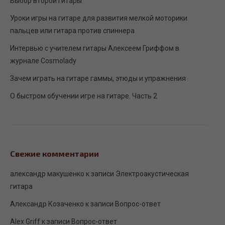
Выбор второй гитары
Уроки игры на гитаре для развития мелкой моторики
пальцев или гитара против спиннера
Интервью с учителем гитары Алексеем Гриффом в
журнале Сosmolady
Зачем играть на гитаре гаммы, этюды и упражнения
О быстром обучении игре на гитаре. Часть 2
Свежие комментарии
александр макушенко
к записи
Электроакустическая
гитара
Александр Козаченко
к записи
Вопрос-ответ
Alex Griff
к записи
Вопрос-ответ