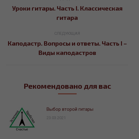
по
Уроки гитары. Часть I. Классическая
Предыдущая
гитара
записям
запись:
СЛЕДУЮЩАЯ
Каподастр. Вопросы и ответы. Часть I –
Следующая
Виды каподастров
запись:
Рекомендовано для вас
Выбор второй гитары
23.03.2021