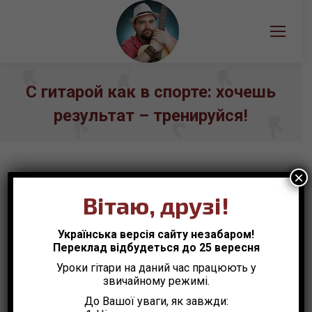
С гитарой как в спорте: хочешь
результат – тренируйся!
Вы здесь:
×
Вітаю, друзі!
Полезные статьи
Ноя
4
Українська версія сайту незабаром!
Переклад відбудеться до 25 вересня
2015
Уроки гітари на даний час працюють у
звичайному режимі.
До Вашої уваги, як завжди: