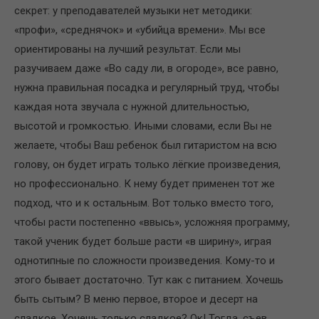
секрет: у преподавателей музыки нет методики:
«профи», «среднячок» и «убийца времени». Мы все
ориентированы на лучший результат. Если мы
разучиваем даже «Во саду ли, в огороде», все равно,
нужна правильная посадка и регулярный труд, чтобы
каждая нота звучала с нужной длительностью,
высотой и громкостью. Иными словами, если Вы не
желаете, чтобы Ваш ребенок был гитаристом на всю
голову, он будет играть только лёгкие произведения,
но профессионально. К нему будет применен тот же
подход, что и к остальным. Вот только вместо того,
чтобы расти постепенно «ввысь», усложняя программу,
такой ученик будет больше расти «в ширину», играя
однотипные по сложности произведения. Кому-то и
этого бывает достаточно. Тут как с питанием. Хочешь
быть сытым? В меню первое, второе и десерт на
сладкое. Хочешь только сладкое? Ок! Тогда, съев