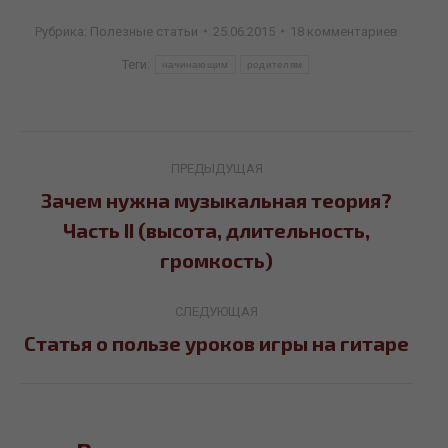
Рубрика:
Полезные статьи
25.06.2015
18 комментариев
Теги:
начинающим
родителям
Навигация
ПРЕДЫДУЩАЯ
по
Зачем нужна музыкальная теория?
Часть II (высота, длительность,
Предыдущая
записям
запись:
громкость)
СЛЕДУЮЩАЯ
Статья о пользе уроков игры на гитаре
Следующая
запись: