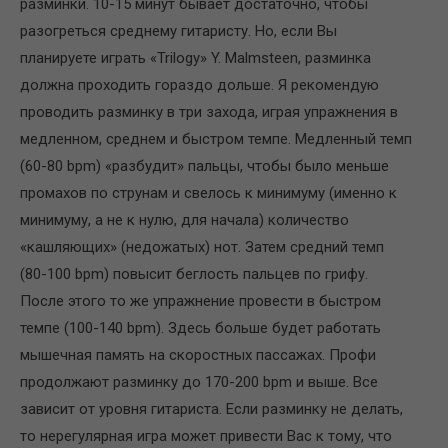
разминки. 10-15 минут бывает достаточно, чтобы
разогреться среднему гитаристу. Но, если Вы
планируете играть «Trilogy» Y. Malmsteen, разминка
должна проходить гораздо дольше. Я рекомендую
проводить разминку в три захода, играя упражнения в
медленном, среднем и быстром темпе. Медленный темп
(60-80 bpm) «разбудит» пальцы, чтобы было меньше
промахов по струнам и свелось к минимуму (именно к
минимуму, а не к нулю, для начала) количество
«кашляющих» (недожатых) нот. Затем средний темп
(80-100 bpm) повысит беглость пальцев по грифу.
После этого то же упражнение провести в быстром
темпе (100-140 bpm). Здесь больше будет работать
мышечная память на скоростных пассажах. Профи
продолжают разминку до 170-200 bpm и выше. Все
зависит от уровня гитариста. Если разминку не делать,
то нерегулярная игра может привести Вас к тому, что