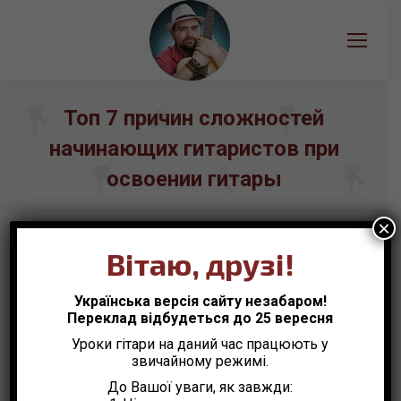
Топ 7 причин сложностей
начинающих гитаристов при
освоении гитары
Вы здесь:
×
Вітаю, друзі!
Полезные статьи
Июн
Українська версія сайту незабаром!
Переклад відбудеться до 25 вересня
25
Уроки гітари на даний час працюють у
2015
звичайному режимі.
До Вашої уваги, як завжди: