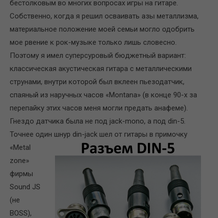
бестолковым во многих вопросах игры на гитаре.
Собственно, когда я решил осваивать азы металлизма,
материальное положение моей семьи могло одобрить
мое рвение к рок-музыке только лишь словесно.
Поэтому я имел суперсуровый бюджетный вариант:
классическая акустическая гитара с металлическими
струнами, внутри которой был вклеен пьезодатчик,
спаяный из наручных часов «Montana» (в конце 90-х за
перепайку этих часов меня могли предать анафеме).
Гнездо датчика была не под jack-mono, а под din-5.
Точнее один шнур din-jack шел от гитары в примочку
«Metal
zone»
фирмы
Sound JS
(не
BOSS),