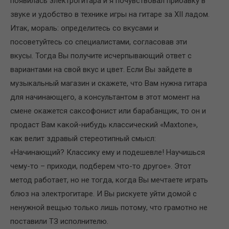
появилась электрогитара и я почувствовал прибавку в
звуке и удобство в технике игры на гитаре за XII ладом.
Итак, мораль: определитесь со вкусами и
посоветуйтесь со специалистами, согласовав эти
вкусы. Тогда Вы получите исчерпывающий ответ с
вариантами на свой вкус и цвет. Если Вы зайдете в
музыкальный магазин и скажете, что Вам нужна гитара
для начинающего, а консультантом в этот момент на
смене окажется саксофонист или барабанщик, то он и
продаст Вам какой-нибудь классический «Maxtone»,
как велит здравый стереотипный смысл:
«Начинающий? Классику ему и подешевле! Научишься
чему-то – приходи, подберем что-то другое». Этот
метод работает, но не тогда, когда Вы мечтаете играть
блюз на электрогитаре. И Вы рискуете уйти домой с
ненужной вещью только лишь потому, что грамотно не
поставили ТЗ исполнителю.