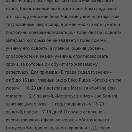
карпаччо, фуагры, черепашьего супа или лягушачьих
лапок. Единственный выбор, который Вам предложат,
это: «с подливой или без». Частный учитель гитары, как
титулованный шеф-повар, должен много знать, уметь и
постоянно совершенствоваться, чтобы быстро освоить
материал, которым он не владеет, чтобы помочь
ученику его освоить, а главное, оценив уровень
способностей и знаний ученика, спрогнозировать
сроки, за которые он обучит его желаемому
репертуару. Для примера: «В траве сидел кузнечик» —
от 5 до 15 мин, главный рифф Deep Purple «Smoke on the
water» — 10-20 мин, вступление Metallica «Nothing else
matters» — 2-6 занятий, «Motorcycle driver» Joe Satriani –
начинающим с нуля – 1 год, продвинутым 15-20
занятий, профи – 7-10 дней. В случае отдельно
рассматриваемых форс-мажорных обстоятельств
(отпуск, командировка, много уроков и т.д.), сроки