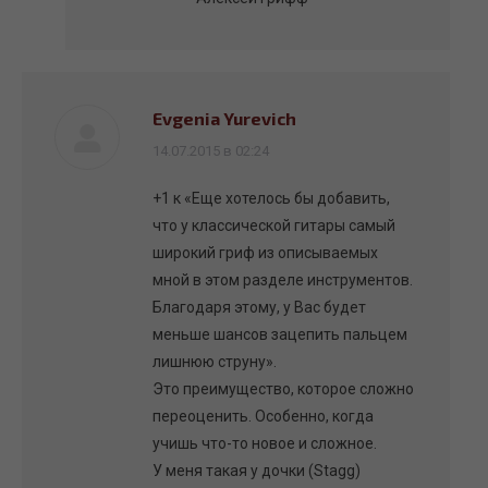
Evgenia Yurevich
говорит:
14.07.2015 в 02:24
+1 к «Еще хотелось бы добавить,
что у классической гитары самый
широкий гриф из описываемых
мной в этом разделе инструментов.
Благодаря этому, у Вас будет
меньше шансов зацепить пальцем
лишнюю струну».
Это преимущество, которое сложно
переоценить. Особенно, когда
учишь что-то новое и сложное.
У меня такая у дочки (Stagg)