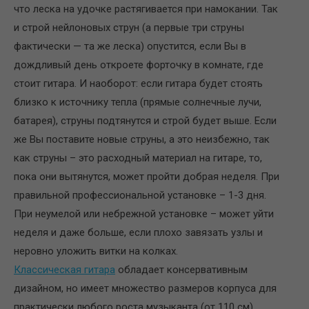
что леска на удочке растягивается при намокании. Так
и строй нейлоновых струн (а первые три струны
фактически — та же леска) опустится, если Вы в
дождливый день откроете форточку в комнате, где
стоит гитара. И наоборот: если гитара будет стоять
близко к источнику тепла (прямые солнечные лучи,
батарея), струны подтянутся и строй будет выше. Если
же Вы поставите новые струны, а это неизбежно, так
как струны – это расходный материал на гитаре, то,
пока они вытянутся, может пройти добрая неделя. При
правильной профессиональной установке – 1-3 дня.
При неумелой или небрежной установке – может уйти
неделя и даже больше, если плохо завязать узлы и
неровно уложить витки на колках.
Классическая гитара
обладает консервативным
дизайном, но имеет множество размеров корпуса для
практически любого роста музыканта (от 110 см).