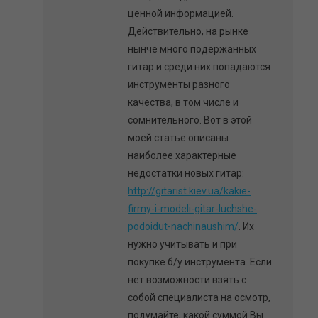
ценной информацией.
Действительно, на рынке
нынче много подержанных
гитар и среди них попадаются
инструменты разного
качества, в том числе и
сомнительного. Вот в этой
моей статье описаны
наиболее характерные
недостатки новых гитар:
http://gitarist.kiev.ua/kakie-
firmy-i-modeli-gitar-luchshe-
podoidut-nachinaushim/
. Их
нужно учитывать и при
покупке б/у инструмента. Если
нет возможности взять с
собой специалиста на осмотр,
подумайте, какой суммой Вы