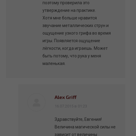
поэтому проверила это
утверждение на практике.
Хотя мне больше нравится
звучание металлических струн и
ощущение узкого грифа во время
игры. Появляется ощущение
лёгкости, когда играешь. Может
быть потому, что рука у меня
маленькая.
Alex Griff
говорит:
16.07.2015 в 01:23
Здравствуйте, Евгения!
Величина магической силы не
зависит от величины