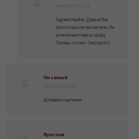
говорит:
14.05.2015 в 21:24
Здравствуйте, Дарья! Вы
просто мысли прочитали. Не
успели выставить сразу.
Теперь готово. Смотрите;)
Он самый
говорит:
14.05.2015 в 21:25
Добавил картинки
Ярослав