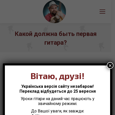
Какой должна быть первая
гитара?
Вы здесь:
×
Вітаю, друзі!
Полезные статьи
Май
8
Українська версія сайту незабаром!
Переклад відбудеться до 25 вересня
2015
Уроки гітари на даний час працюють у
звичайному режимі.
До Вашої уваги, як завжди: