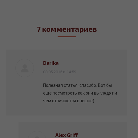
7 комментариев
Darika
говорит:
08.05.2015 в 14:59
Полезная статья, спасибо. Вот бы
еще посмотреть как они выглядят и
чем отличаются внешне)
Alex Griff