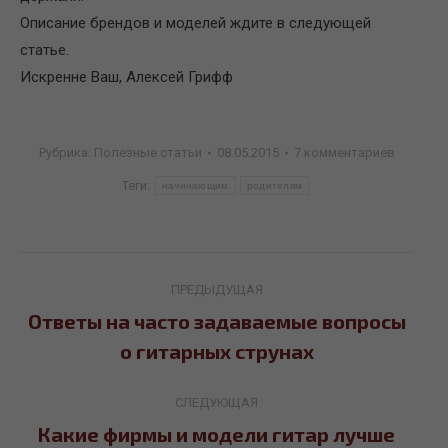
Описание брендов и моделей ждите в следующей
статье.
Искренне Ваш, Алексей Грифф
Рубрика:
Полезные статьи
08.05.2015
7 комментариев
Теги:
начинающим
родителям
Навигация
ПРЕДЫДУЩАЯ
по
Ответы на часто задаваемые вопросы
Предыдущая
о гитарных струнах
записям
запись:
СЛЕДУЮЩАЯ
Какие фирмы и модели гитар лучше
Следующая