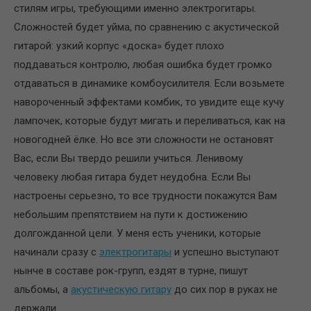
стилям игры, требующими именно электрогитары.
Сложностей будет уйма, по сравнению с акустической
гитарой: узкий корпус «доска» будет плохо
поддаваться контролю, любая ошибка будет громко
отдаваться в динамике комбоусилителя. Если возьмете
навороченный эффектами комбик, то увидите еще кучу
лампочек, которые будут мигать и переливаться, как на
новогодней ёлке. Но все эти сложности не остановят
Вас, если Вы твердо решили учиться. Ленивому
человеку любая гитара будет неудобна. Если Вы
настроены серьезно, то все трудности покажутся Вам
небольшим препятствием на пути к достижению
долгожданной цели. У меня есть ученики, которые
начинали сразу с
электрогитары
и успешно выступают
нынче в составе рок-групп, ездят в турне, пишут
альбомы, а
акустическую гитару
до сих пор в руках не
держали.