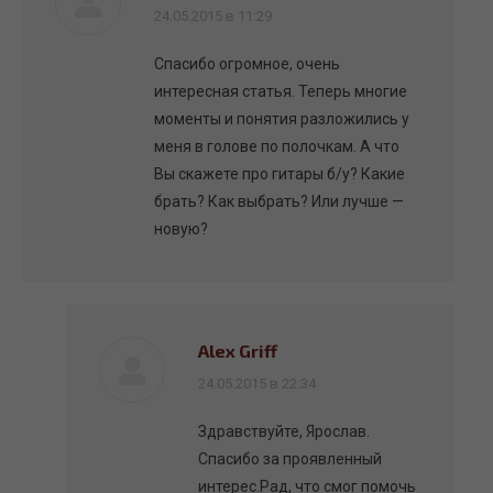
говорит:
24.05.2015 в 11:29
Спасибо огромное, очень
интересная статья. Теперь многие
моменты и понятия разложились у
меня в голове по полочкам. А что
Вы скажете про гитары б/у? Какие
брать? Как выбрать? Или лучше —
новую?
Alex Griff
говорит:
24.05.2015 в 22:34
Здравствуйте, Ярослав.
Спасибо за проявленный
интерес.Рад, что смог помочь