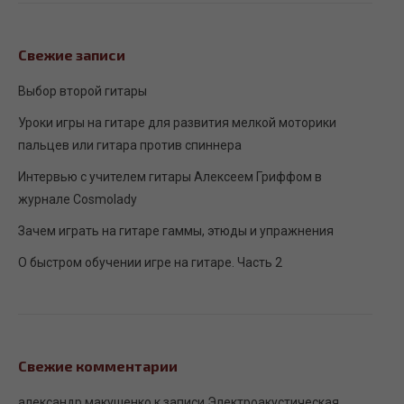
Свежие записи
Выбор второй гитары
Уроки игры на гитаре для развития мелкой моторики
пальцев или гитара против спиннера
Интервью с учителем гитары Алексеем Гриффом в
журнале Сosmolady
Зачем играть на гитаре гаммы, этюды и упражнения
О быстром обучении игре на гитаре. Часть 2
Свежие комментарии
александр макушенко
к записи
Электроакустическая