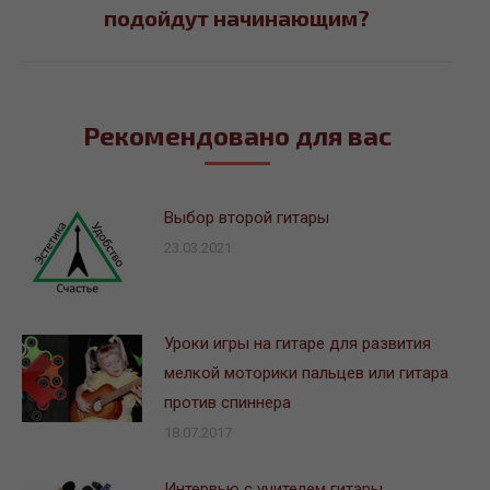
подойдут начинающим?
запись:
Рекомендовано для вас
Выбор второй гитары
23.03.2021
Уроки игры на гитаре для развития
мелкой моторики пальцев или гитара
против спиннера
18.07.2017
Интервью с учителем гитары